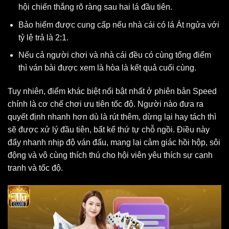
hội chiến thắng rõ ràng sau hai lá đầu tiên.
Bảo hiểm được cung cấp nếu nhà cái có lá Át ngửa với
tỷ lệ trả là 2:1.
Nếu cả người chơi và nhà cái đều có cùng tổng điểm
thì ván bài được xem là hòa là kết quả cuối cùng.
Tuy nhiên, điểm khác biệt nổi bật nhất ở phiên bản Speed
chính là cơ chế chơi ưu tiên tốc độ. Người nào đưa ra
quyết định nhanh hơn dù là rút thêm, dừng lại hay tách thì
sẽ được xử lý đầu tiên, bất kể thứ tự chỗ ngồi. Điều này
đẩy nhanh nhịp độ ván đấu, mang lại cảm giác hồi hộp, sôi
động và vô cùng thích thú cho hội viên yêu thích sự cạnh
tranh và tốc độ.