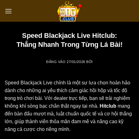
Bỏ
qua
nội
dung
Speed Blackjack Live Hitclub:
Thắng Nhanh Trong Từng Lá Bài!
ĐĂNG VÀO
27/01/2026
BỞI
Speed Blackjack Live
chính là một sự lựa chọn hoàn hảo
dành cho những ai yêu thích cảm giác hồi hộp và tốc độ
trong trò chơi bài. Với dealer trực tiếp, bạn sẽ trải nghiệm
không khí sòng bạc chân thật ngay tại nhà.
Hitclub
mang
đến bàn đấu mượt mà, luật chuẩn quốc tế và cơ hội thắng
lớn, giúp thành viên thỏa mãn đam mê và nâng cao kỹ
năng cá cược cho riêng mình.