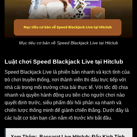
Mục tiêu cơ bản về Speed Blackjack Live tại Hitclub
Luật chơi Speed Blackjack Live tại Hitclub
Speed Blackjack Live là phiên bản nhanh và kịch tính của
trò chơi truyền thống, nơi thành viên thi đấu trực tiếp với
nhà cái trong môi trường chia bài thực tế. Với tốc độ chia
nhanh và quyền hành động ưu tiên cho người chơi nào
quyết định trước, siêu phẩm đòi hỏi phản xạ nhanh và
chiến lược thông minh để giành chiến thắng. Dưới đây là
các luật cơ bản bạn cần nắm rõ trước khi bắt đầu.
Xem Thêm:
Baccarat Live Hitclub: Đấu Kịch Tính,