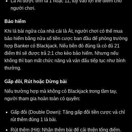
Lá Át được tính là 1 hoặc 11, tùy vào lợi thế điểm cho
người chơi.
Bảo hiểm
Khi lá bài ngửa của nhà cái là Át, người chơi có thể mua
bảo hiểm bằng nửa số tiền cược ban đầu để phòng trường
hợp Banker có Blackjack. Nếu bên đó đúng là có đủ 21
điểm thì sẽ được trả 2:1 cho kèo bảo hiểm. Nhưng nếu
không thì bạn mất chức năng và ván đấu tiếp tục như bình
thường.
Gấp đôi, Rút hoặc Dừng bài
Nếu trường hợp mà không có Blackjack trong tầm tay,
người tham gia hoàn toàn có quyền:
Gấp đôi (Double Down): Tăng gấp đôi tiền cược và chỉ
rút thêm đúng 1 lá bài.
Rút thêm (Hit): Nhận thêm bài để cải thiện tổng điểm.