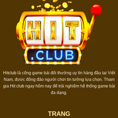
Mỗi
Ngày!
Hitclub
là cổng game bài đổi thưởng uy tín hàng đầu tại Việt
Nam, được đông đảo người chơi tin tưởng lựa chọn. Tham
gia
Hit club
ngay hôm nay để trải nghiệm hệ thống game bài
đa dạng.
TRANG