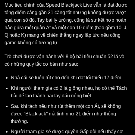
Mục tiêu chính của Speed Blackjack Live vẫn là đạt được
tổng điểm càng gần 21 càng tốt nhưng không được vượt
quá con số đó. Tay bài lý tưởng, cũng là sự kết hợp hoàn
hảo giữa một quân Át và một con 10 điểm (bao gồm 10, J,
Q hoặc K) mang về chiến thắng ngay lập tức nếu cổng
game không có tương tự.
Trò chơi được vận hành với 8 bộ bài tiêu chuẩn 52 lá và
có những quy tắc cơ bản như sau:
Nhà cái sẽ luôn rút cho đến khi đạt tối thiểu 17 điểm.
Khi người tham gia có 2 lá giống nhau, họ có thể Tách
bài để tạo thành hai tay đấu riêng biệt.
Sau khi tách nếu như rút thêm một con Át, sẽ không
được “Blackjack” mà tính như 21 điểm như thông
thường.
Người tham gia sẽ được quyền Gấp đôi nếu thấy cơ