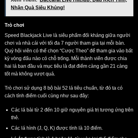
Nhận Quà Siêu Khủng!
Trò chơi
Speed Blackjack Live là siêu phẩm đối kháng giữa người
chơi và nhà cái với tối đa 7 người tham gia tại mỗi bàn.
Quý hội viên có thể chọn “Cược Theo” để tham gia vào bất
kỳ vòng đấu nào có chỗ trống. Mỗi thành viên được chia
hai lá ban đầu và mục tiêu là đạt điểm càng gần 21 càng
tốt mà không vượt quá.
Trò chơi sử dụng 8 bộ bài 52 lá tiêu chuẩn, từ đó ta có
cách tính điểm cuối cùng như sau đây:
Các lá bài từ 2 đến 10 giữ nguyên giá trị tương ứng trên
thẻ.
Các lá hình (J, Q, K) được tính là 10 điểm.