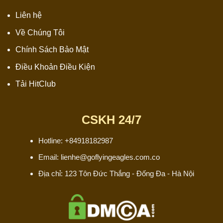
Liên hệ
Về Chúng Tôi
Chính Sách Bảo Mật
Điều Khoản Điều Kiện
Tải HitClub
CSKH 24/7
Hotline: +84918182987
Email:
lienhe@goflyingeagles.com.co
Địa chỉ: 123 Tôn Đức Thắng - Đống Đa - Hà Nội