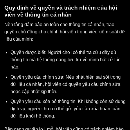
Quy định về quyền và trách nhiệm của hội
viên về thông tin cá nhân
Nền tảng đảm bảo an toàn cho thông tin cá nhân, trao
quyền chủ động cho chính hội viên trong việc kiểm soát dữ
liệu của mình:
Quyền được biết: Người chơi có thể tra cứu đầy đủ
thông tin mà hệ thống đang lưu trữ về mình bất cứ lúc
nào.
Quyền yêu cầu chỉnh sửa: Nếu phát hiện sai sót trong
dữ liệu cá nhân, hội viên có quyền yêu cầu chỉnh sửa
hoặc cập nhật kịp thời.
Quyền yêu cầu xóa bỏ thông tin: Khi không còn sử dụng
dịch vụ, người chơi có thể gửi yêu cầu xóa hoàn toàn
dữ liệu khỏi hệ thống.
Bên cạnh quyền lợi, mỗi hội viên cũng có trách nhiệm bảo