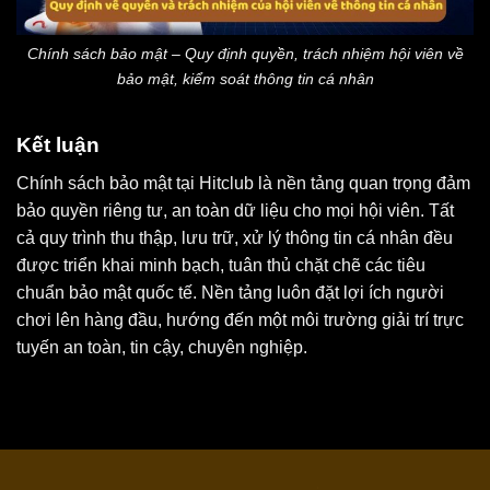
Chính sách bảo mật – Quy định quyền, trách nhiệm hội viên về
bảo mật, kiểm soát thông tin cá nhân
Kết luận
Chính sách bảo mật tại Hitclub là nền tảng quan trọng đảm
bảo quyền riêng tư, an toàn dữ liệu cho mọi hội viên. Tất
cả quy trình thu thập, lưu trữ, xử lý thông tin cá nhân đều
được triển khai minh bạch, tuân thủ chặt chẽ các tiêu
chuẩn bảo mật quốc tế. Nền tảng luôn đặt lợi ích người
chơi lên hàng đầu, hướng đến một môi trường giải trí trực
tuyến an toàn, tin cậy, chuyên nghiệp.