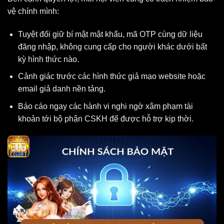
vệ chính mình:
Tuyệt đối giữ bí mật mật khẩu, mã OTP cùng dữ liệu
đăng nhập, không cung cấp cho người khác dưới bất
kỳ hình thức nào.
Cảnh giác trước các hình thức giả mạo website hoặc
email giả danh nền tảng.
Báo cáo ngay các hành vi nghi ngờ xâm phạm tài
khoản tới bộ phận CSKH để được hỗ trợ kịp thời.