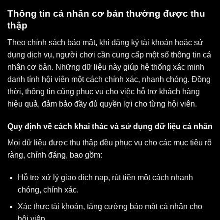
Thông tin cá nhân cơ bản thường được thu
thập
Theo chính sách bảo mật, khi đăng ký tài khoản hoặc sử
dụng dịch vụ, người chơi cần cung cấp một số thông tin cá
nhân cơ bản. Những dữ liệu này giúp hệ thống xác minh
danh tính hội viên một cách chính xác, nhanh chóng. Đồng
thời, thông tin cũng phục vụ cho việc hỗ trợ khách hàng
hiệu quả, đảm bảo đầy đủ quyền lợi cho từng hội viên.
Quy định về cách khai thác và sử dụng dữ liệu cá nhân
Mọi dữ liệu được thu thập đều phục vụ cho các mục tiêu rõ
ràng, chính đáng, bao gồm:
Hỗ trợ xử lý giao dịch nạp, rút tiền một cách nhanh
chóng, chính xác.
Xác thực tài khoản, tăng cường bảo mật cá nhân cho
hội viên.