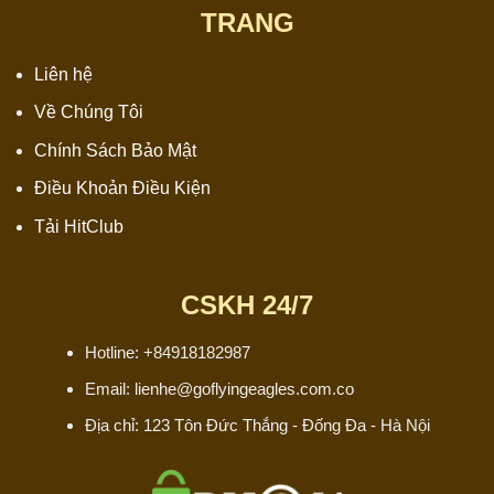
TRANG
Liên hệ
Về Chúng Tôi
Chính Sách Bảo Mật
Điều Khoản Điều Kiện
Tải HitClub
CSKH 24/7
Hotline: +84918182987
Email:
lienhe@goflyingeagles.com.co
Địa chỉ: 123 Tôn Đức Thắng - Đống Đa - Hà Nội