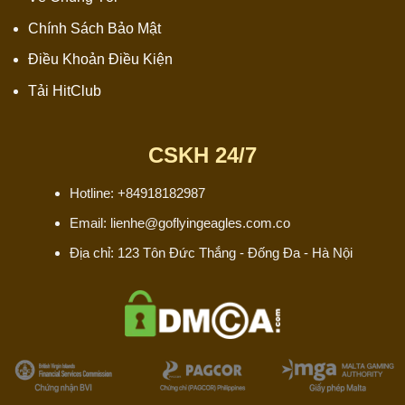
Chính Sách Bảo Mật
Điều Khoản Điều Kiện
Tải HitClub
CSKH 24/7
Hotline: +84918182987
Email:
lienhe@goflyingeagles.com.co
Địa chỉ: 123 Tôn Đức Thắng - Đống Đa - Hà Nội