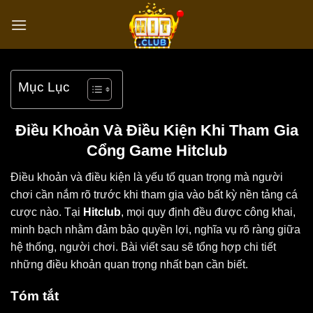
Bỏ
qua
nội
dung
Mục Lục
Điều Khoản Và Điều Kiện Khi Tham Gia
Cổng Game Hitclub
Điều khoản và điều kiện là yếu tố quan trọng mà người
chơi cần nắm rõ trước khi tham gia vào bất kỳ nền tảng cá
cược nào. Tại
Hitclub
, mọi quy định đều được công khai,
minh bạch nhằm đảm bảo quyền lợi, nghĩa vụ rõ ràng giữa
hệ thống, người chơi. Bài viết sau sẽ tổng hợp chi tiết
những điều khoản quan trọng nhất bạn cần biết.
Tóm tắt