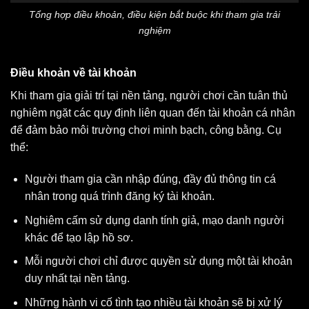
Tổng hợp điều khoản, điều kiện bắt buộc khi tham gia trải
nghiệm
Điều khoản về tài khoản
Khi tham gia giải trí tại nền tảng, người chơi cần tuân thủ
nghiêm ngặt các quy định liên quan đến tài khoản cá nhân
để đảm bảo môi trường chơi minh bạch, công bằng. Cụ
thể:
Người tham gia cần nhập đúng, đầy đủ thông tin cá
nhân trong quá trình đăng ký tài khoản.
Nghiêm cấm sử dụng danh tính giả, mạo danh người
khác để tạo lập hồ sơ.
Mỗi người chơi chỉ được quyền sử dụng một tài khoản
duy nhất tại nền tảng.
Những hành vi cố tình tạo nhiều tài khoản sẽ bị xử lý