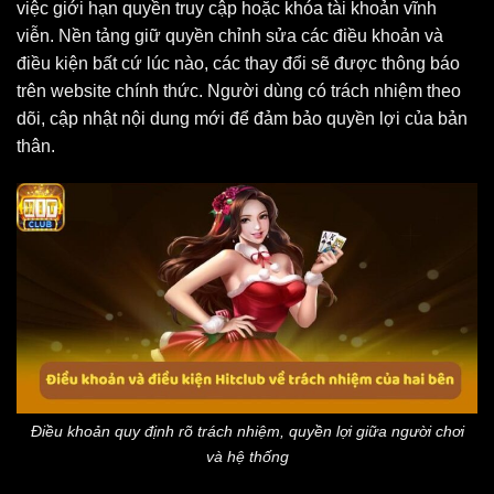
việc giới hạn quyền truy cập hoặc khóa tài khoản vĩnh
viễn. Nền tảng giữ quyền chỉnh sửa các điều khoản và
điều kiện bất cứ lúc nào, các thay đổi sẽ được thông báo
trên website chính thức. Người dùng có trách nhiệm theo
dõi, cập nhật nội dung mới để đảm bảo quyền lợi của bản
thân.
Điều khoản quy định rõ trách nhiệm, quyền lợi giữa người chơi
và hệ thống