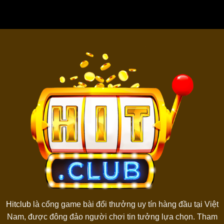
Hitclub
là cổng game bài đổi thưởng uy tín hàng đầu tại Việt
Nam, được đông đảo người chơi tin tưởng lựa chọn. Tham