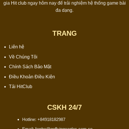
gia
Hit club
ngay hôm nay để trải nghiệm hệ thống game bài
đa dạng.
TRANG
Liên hệ
Về Chúng Tôi
Chính Sách Bảo Mật
Điều Khoản Điều Kiện
Tải HitClub
CSKH 24/7
Hotline: +84918182987
Email:
lienhe@goflyingeagles.com.co