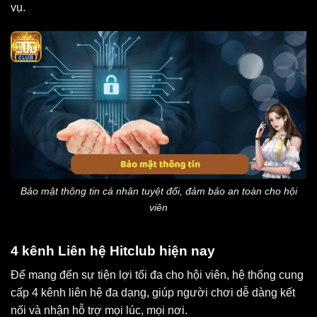
vụ.
Bảo mật thông tin cá nhân tuyệt đối, đảm bảo an toàn cho hội
viên
4 kênh Liên hệ Hitclub hiện nay
Để mang đến sự tiện lợi tối đa cho hội viên, hệ thống cung
cấp 4 kênh liên hệ đa dạng, giúp người chơi dễ dàng kết
nối và nhận hỗ trợ mọi lúc, mọi nơi.