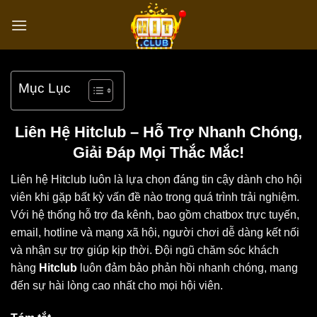
Bỏ
qua
nội
dung
Mục Lục
Liên Hệ Hitclub – Hỗ Trợ Nhanh Chóng,
Giải Đáp Mọi Thắc Mắc!
Liên hệ Hitclub luôn là lựa chọn đáng tin cậy dành cho hội
viên khi gặp bất kỳ vấn đề nào trong quá trình trải nghiệm.
Với hệ thống hỗ trợ đa kênh, bao gồm chatbox trực tuyến,
email, hotline và mạng xã hội, người chơi dễ dàng kết nối
và nhận sự trợ giúp kịp thời. Đội ngũ chăm sóc khách
hàng
Hitclub
luôn đảm bảo phản hồi nhanh chóng, mang
đến sự hài lòng cao nhất cho mọi hội viên.