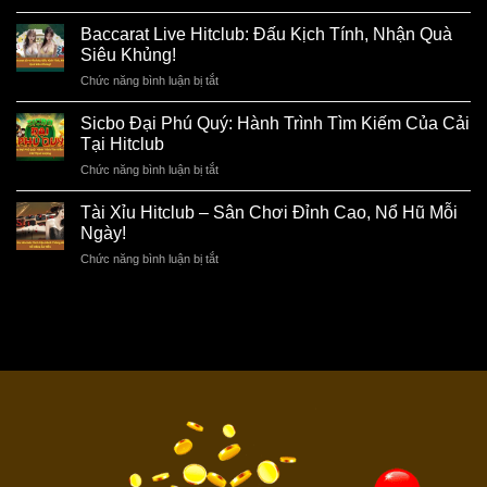
Dragon
Tính
Tiger
Baccarat Live Hitclub: Đấu Kịch Tính, Nhận Quà
Từng
Live
Giây,
Siêu Khủng!
Tại
Thưởng
Chức năng bình luận bị tắt
ở
Hitclub
Từng
Baccarat
–
Phút
Live
Sicbo Đại Phú Quý: Hành Trình Tìm Kiếm Của Cải
Sòng
Hitclub:
Bài
Tại Hitclub
Đấu
Thật,
Chức năng bình luận bị tắt
ở
Kịch
Thắng
Sicbo
Tính,
Cực
Đại
Tài Xỉu Hitclub – Sân Chơi Đỉnh Cao, Nổ Hũ Mỗi
Nhận
Đã
Phú
Quà
Ngày!
Quý:
Siêu
Chức năng bình luận bị tắt
ở
Hành
Khủng!
Tài
Trình
Xỉu
Tìm
Hitclub
Kiếm
–
Của
Sân
Cải
Chơi
Tại
Đỉnh
Hitclub
Cao,
Nổ
Hũ
Mỗi
Ngày!