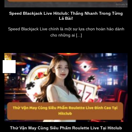
Speed Blackjack Live Hitclub: Thắng Nhanh Trong Từng
Lá Bài!
Speed Blackjack Live chính là một sự lựa chọn hoàn hảo dành
cho những ai [...]
27
Th1
Thử Vận May Cùng Siêu Phẩm Roulette Live Tại Hitclub