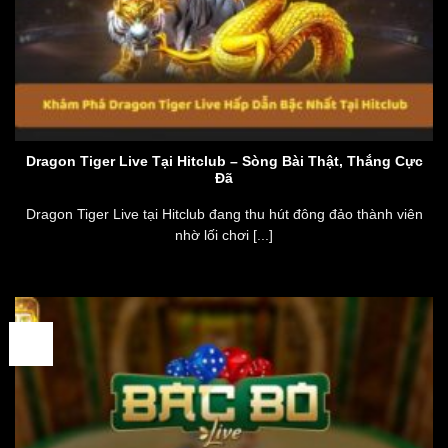
Dragon Tiger Live Tại Hitclub – Sòng Bài Thật, Thắng Cực
Đã
Dragon Tiger Live tại Hitclub đang thu hút đông đảo thành viên
nhờ lối chơi [...]
27
Th1