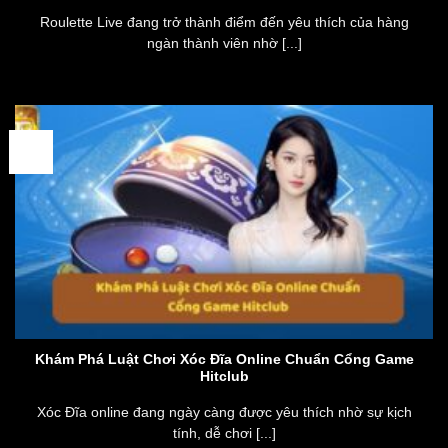
Roulette Live đang trở thành điểm đến yêu thích của hàng
ngàn thành viên nhờ [...]
27
Th1
Khám Phá Luật Chơi Xóc Đĩa Online Chuẩn Cổng Game
Hitclub
Xóc Đĩa online đang ngày càng được yêu thích nhờ sự kịch
tính, dễ chơi [...]