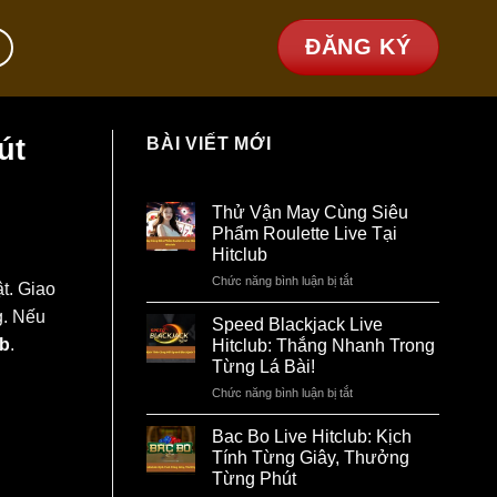
ĐĂNG KÝ
út
BÀI VIẾT MỚI
Thử Vận May Cùng Siêu
Phẩm Roulette Live Tại
Hitclub
Chức năng bình luận bị tắt
ở
t. Giao
Thử
g. Nếu
Vận
Speed Blackjack Live
May
ub
.
Hitclub: Thắng Nhanh Trong
Cùng
Từng Lá Bài!
Siêu
Chức năng bình luận bị tắt
ở
Phẩm
Speed
Roulette
Blackjack
Live
Bac Bo Live Hitclub: Kịch
Live
Tại
Tính Từng Giây, Thưởng
Hitclub:
Hitclub
Từng Phút
Thắng