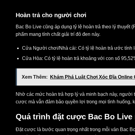
Hoàn trả cho người chơi
Bac Bo Live cũng áp dụng tỷ lệ hoàn trả theo lý thuyết 
phẩm mang tính chất giải trí đỏ đen này.
Cửa Người chơi/Nhà cái: Có tỷ lệ hoàn trả ước tính
Cửa Hòa: Có tỷ lệ hoàn trả khoảng với con số 95,5
Xem Thêm:
Khám Phá Luật Chơi Xóc Đĩa Online
Nhờ các mức hoàn trả hợp lý và minh bạch này, người t
cược mà vẫn đảm bảo quyền lợi trong mọi tình huống, k
Quá trình đặt cược Bac Bo Live
Đặt cược là bước quan trọng nhất trong mỗi ván Bac Bo 