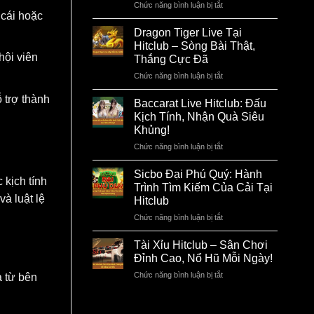
Chức năng bình luận bị tắt
ở
Nhanh
cái hoặc
Bac
Trong
Bo
Từng
Dragon Tiger Live Tại
Live
Lá
Hitclub – Sòng Bài Thật,
Hitclub:
Bài!
hội viên
Thắng Cực Đã
Kịch
Chức năng bình luận bị tắt
ở
Tính
Dragon
Từng
 trợ thành
Tiger
Giây,
Baccarat Live Hitclub: Đấu
Live
Thưởng
Kịch Tính, Nhận Quà Siêu
Tại
Từng
Khủng!
Hitclub
Phút
Chức năng bình luận bị tắt
ở
–
Baccarat
Sòng
Live
Bài
Sicbo Đại Phú Quý: Hành
 kịch tính
Hitclub:
Thật,
Trình Tìm Kiếm Của Cải Tại
Đấu
Thắng
và luật lệ
Hitclub
Kịch
Cực
Chức năng bình luận bị tắt
ở
Tính,
Đã
Sicbo
Nhận
Đại
Quà
Tài Xỉu Hitclub – Sân Chơi
Phú
Siêu
Đỉnh Cao, Nổ Hũ Mỗi Ngày!
Quý:
Khủng!
Chức năng bình luận bị tắt
ở
à từ bên
Hành
Tài
Trình
Xỉu
Tìm
Hitclub
Kiếm