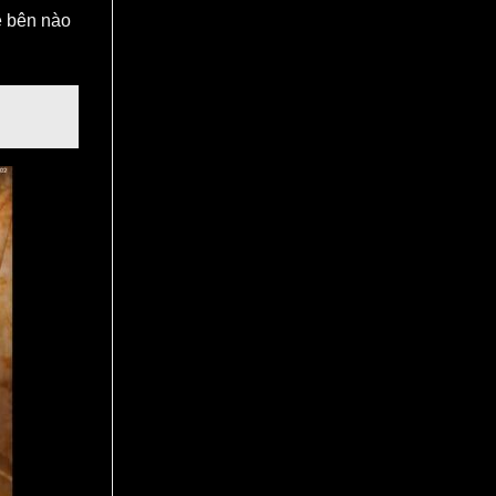
–
Của
ề bên nào
Sân
Cải
Chơi
Tại
Đỉnh
Hitclub
Cao,
Nổ
Hũ
Mỗi
Ngày!