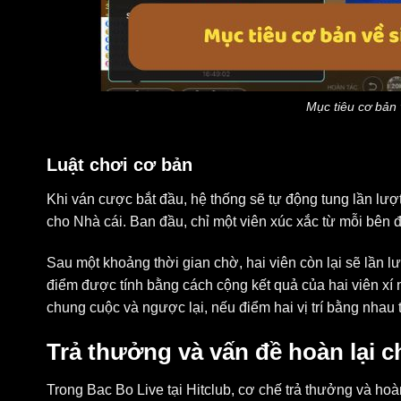
Mục tiêu cơ bản 
Luật chơi cơ bản
Khi ván cược bắt đầu, hệ thống sẽ tự động tung lần lượ
cho Nhà cái. Ban đầu, chỉ một viên xúc xắc từ mỗi bên đ
Sau một khoảng thời gian chờ, hai viên còn lại sẽ lần l
điểm được tính bằng cách cộng kết quả của hai viên xí
chung cuộc và ngược lại, nếu điểm hai vị trí bằng nhau 
Trả thưởng và vấn đề hoàn lại 
Trong Bac Bo Live tại Hitclub, cơ chế trả thưởng và ho