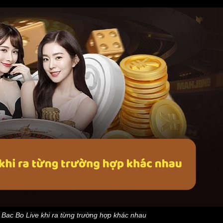
 Bac Bo Live khi ra từng trường hợp khác nhau