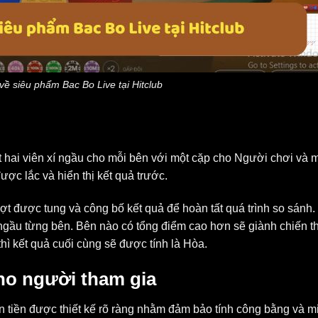
về siêu phẩm Bac Bo Live tại Hitclub
t hai viên xí ngầu cho mỗi bên với một cặp cho Người chơi và 
ược lắc và hiển thị kết quả trước.
ượt được tung và công bố kết quả để hoàn tất quá trình so sánh
 ngầu từng bên. Bên nào có tổng điểm cao hơn sẽ giành chiến t
thì kết quả cuối cùng sẽ được tính là Hòa.
cho người tham gia
àn tiền được thiết kế rõ ràng nhằm đảm bảo tính công bằng và 