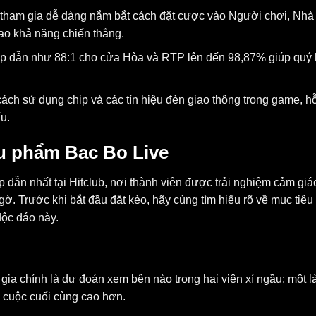
tham gia dễ dàng nắm bắt cách đặt cược vào Người chơi, Nhà 
ao khả năng chiến thắng.
hấp dẫn như 88:1 cho cửa Hòa và RTP lên đến 98,87% giúp quý 
cách sử dụng chip và các tín hiệu đèn giao thông trong game, hỗ
u.
êu phẩm Bac Bo Live
dẫn nhất tại Hitclub, nơi thành viên được trải nghiệm cảm giác
ờ. Trước khi bắt đầu đặt kèo, hãy cùng tìm hiểu rõ về mục tiêu 
ộc đáo này.
ia chính là dự đoán xem bên nào trong hai viên xí ngầu: một l
g cuộc cuối cùng cao hơn.